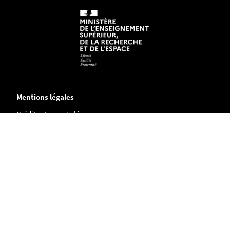
Mentions légales
Crédits et aspects légaux
Accessibilité
Cookies
Adresse
LARA, Laboratoire de recherche ARchéologie et Architectures /
UMR 6566 CReAAH
Chemin la Censive du Tertre BP 81227
44312 Nantes Cedex 3